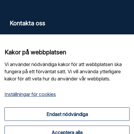
Kontakta oss
TELEFONNUMMER
0771-240 240
Kakor på webbplatsen
E-POST
Vi använder nödvändiga kakor för att webbplatsen ska
fungera på ett förväntat sätt. Vi vill använda ytterligare
statistik@mcf.se
kakor för att veta hur du använder vår webbplats.
Inställningar för cookies
Mer information
Endast nödvändiga
Mer om statistiken
Så här använder du statistikverktyget
Acceptera alla